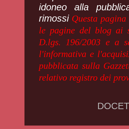
idoneo alla pubblic
rimossi
Questa pagina è
le pagine del blog ai 
D.lgs. 196/2003 e a se
l'informativa e l'acquis
pubblicata sulla Gazzet
relativo registro dei pr
DOCET.