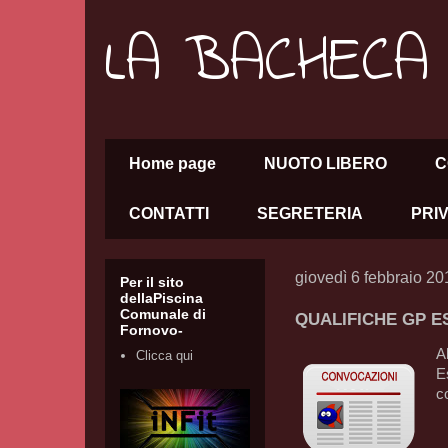
LA BACHECA
Home page
NUOTO LIBERO
C
CONTATTI
SEGRETERIA
PRI
giovedì 6 febbraio 20
Per il sito
dellaPiscina
Comunale di
QUALIFICHE GP E
Fornovo-
A
Clicca qui
E
c