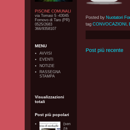
PISCINE COMUNALI
via Tomasi 5 -43045
Posted by
Nuotatori Fo
Fornovo di Taro (PR)
tag
CONVOCAZIONI
,
0525/2683
366/9358107
MENU
Post più recente
AVVISI
EVENTI
NOTIZIE
RASSEGNA
STAMPA
Visualizzazioni
totali
Post più popolari
(sen
za