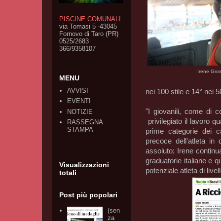
PISCINE COMUNALI
via Tomasi 5 -43045
Fornovo di Taro (PR)
0525/2683
366/9358107
Irene Gros
MENU
AVVISI
nei 100 stile e 14° nei 50
EVENTI
"I giovanili, come di
NOTIZIE
privilegiato il lavoro qu
RASSEGNA
STAMPA
prime categorie dei 
precoce dell'atleta in 
assoluto; Irene continua
graduatorie italiane e 
Visualizzazioni
potenziale atleta di live
totali
Post più popolari
(sen
za