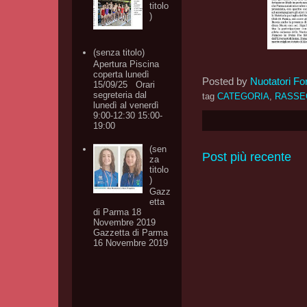
titolo
)
(senza titolo)
Apertura Piscina
coperta lunedì
Posted by
Nuotatori Fo
15/09/25 Orari
segreteria dal
tag
CATEGORIA
,
RASSE
lunedì al venerdì
9:00-12:30 15:00-
19:00
(sen
Post più recente
za
titolo
)
Gazz
etta
di Parma 18
Novembre 2019
Gazzetta di Parma
16 Novembre 2019