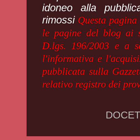
idoneo alla pubblic
rimossi
Questa pagina è
le pagine del blog ai 
D.lgs. 196/2003 e a se
l'informativa e l'acquis
pubblicata sulla Gazzet
relativo registro dei pr
DOCET.