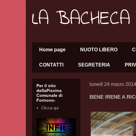
LA BACHECA
Home page
NUOTO LIBERO
C
CONTATTI
SEGRETERIA
PRI
lunedì 24 marzo 201
Per il sito
dellaPiscina
Comunale di
BENE IRENE A RI
Fornovo-
Clicca qui