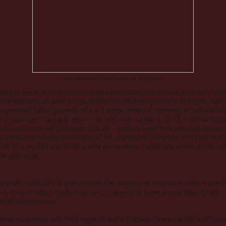
I fratelli Grossi ai regionali estivi di Riccione
lenti le prove di Irene Grossi cadetta primo anno che torna a casa con 7 me
esti regionali, un pass per gli assoluti nei 50 dorso nuotati a 30.37 che vale
 campionati italiani giovanili ed è il 4 tempo tempo al momento in italia tra le
ri 2 pass per i giovanili estivi nei 100 stile nuotati a 58.72 in prima frazi
etta così come nei 100 dorso 1.05.82 ; migliora tutti i suoi personali anche 
no 29.96, nei 50 stile bronzo con 27.63, argento nei 100 dorso con 1.06.78 e 
 30.37 e nei 100 stile 59.06 e nelle due staffette 4x200 stile e nella 4x100 stil
 4x 100 mista.
o molto soddisfatti di queste prove che segnano un importante salto in avanti
ne Irene in netta crescita e siamo consapevoli di avere ancora davanti tanti
ni di miglioramento".
prima esperienza nelle finali regionali anche Edorado Grossi nei 100 e 200 ra