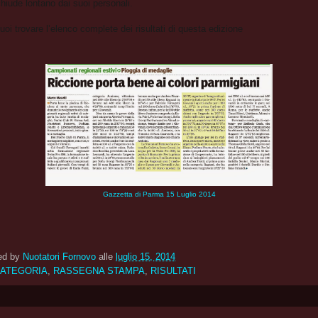
hiude lontano dai suoi personali.
uoi trovare l’elenco complete dei risultati di questa edizione
Gazzetta di Parma 15 Luglio 2014
ed by
Nuotatori Fornovo
alle
luglio 15, 2014
ATEGORIA
,
RASSEGNA STAMPA
,
RISULTATI