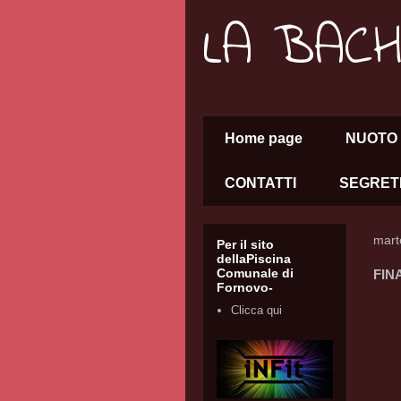
LA BAC
Home page
NUOTO 
CONTATTI
SEGRET
mart
Per il sito
dellaPiscina
Comunale di
FIN
Fornovo-
Clicca qui