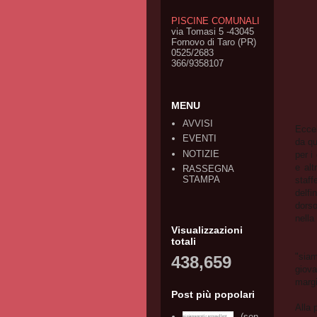
PISCINE COMUNALI
via Tomasi 5 -43045
Fornovo di Taro (PR)
0525/2683
366/9358107
MENU
AVVISI
Eccel
EVENTI
da qu
NOTIZIE
per i
e alt
RASSEGNA
STAMPA
staff
delfi
dorso
nella
Visualizzazioni
totali
"siam
438,659
giova
margi
Post più popolari
Alla 
(sen