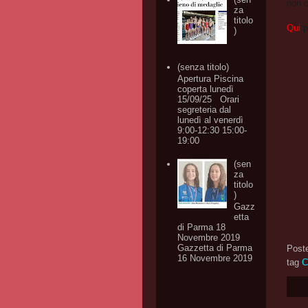
non c
za
titolo
Qui
p
)
(senza titolo)
Apertura Piscina
coperta lunedì
15/09/25 Orari
segreteria dal
lunedì al venerdì
9:00-12:30 15:00-
19:00
(sen
za
titolo
)
Gazz
etta
di Parma 18
Novembre 2019
Gazzetta di Parma
Post
16 Novembre 2019
tag
C