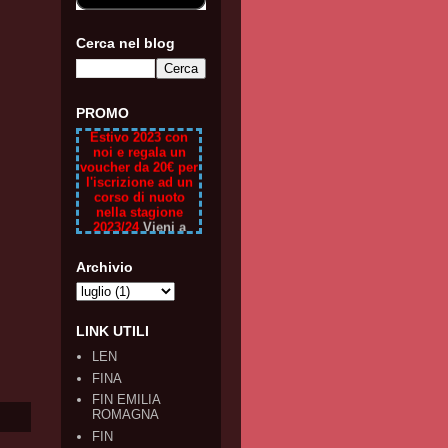
Cerca nel blog
NUOTATORI
FORNOVO premia i
ragazzi che hanno
scelto il Centro
PROMO
Estivo 2023 con
noi e regala un
voucher da 20€ per
l'iscrizione ad un
corso di nuoto
nella stagione
2023/24
Vieni a
trovarci in piscina
da LUNEDI' A
VENERDI' oppure
Archivio
chiama il
0525/2683 o scrivi
a
segreteria@nuotat
LINK UTILI
orifornovo.com
LEN
FINA
FIN EMILIA
ROMAGNA
FIN