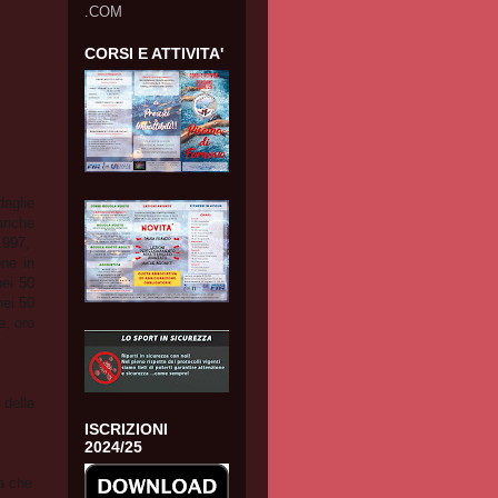
.COM
CORSI E ATTIVITA'
daglie
 anche
 1997,
one in
nei 50
nei 50
e, oro
 della
ISCRIZIONI
2024/25
na che