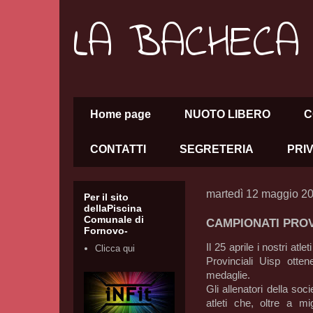
LA BACHECA
Home page
NUOTO LIBERO
C
CONTATTI
SEGRETERIA
PRI
martedì 12 maggio 2
Per il sito
dellaPiscina
Comunale di
CAMPIONATI PROVI
Fornovo-
Il 25 aprile i nostri at
Clicca qui
Provinciali Uisp otte
medaglie.
Gli allenatori della soc
atleti che, oltre a m