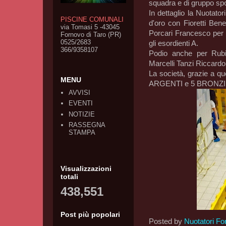
squadra e di gruppo spo
In dettaglio la Nuotator
PISCINE COMUNALI
d'oro con Fioretti Bene
via Tomasi 5 -43045
Porcari Francesco per 
Fornovo di Taro (PR)
0525/2683
gli esordienti A.
366/9358107
Podio anche per Rubi
Marcelli Tanzi Riccardo,
La società, grazie a que
MENU
ARGENTI e 5 BRONZI
AVVISI
EVENTI
NOTIZIE
RASSEGNA
STAMPA
Visualizzazioni
totali
438,551
Post più popolari
Posted by
Nuotatori Fo