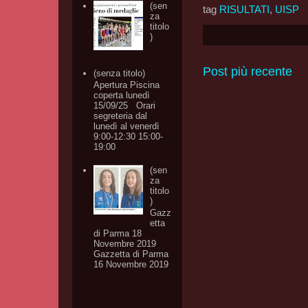
(sen
tag
RISULTATI
,
UISP
za
titolo
)
Post più recente
(senza titolo)
Apertura Piscina
coperta lunedì
15/09/25 Orari
segreteria dal
lunedì al venerdì
9:00-12:30 15:00-
19:00
(sen
za
titolo
)
Gazz
etta
di Parma 18
Novembre 2019
Gazzetta di Parma
16 Novembre 2019