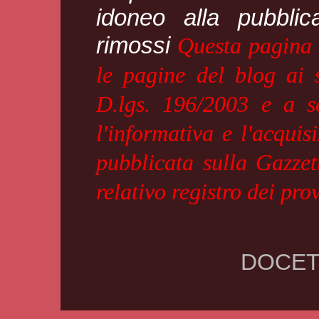
idoneo alla pubblic
rimossi
Questa pagina è
le pagine del blog ai 
D.lgs. 196/2003 e a se
l'informativa e l'acquis
pubblicata sulla Gazzet
relativo registro dei pr
DOCET.