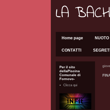
LA BAC
Home page
NUOTO 
CONTATTI
SEGRET
giov
Per il sito
dellaPiscina
Comunale di
FIN
Fornovo-
Clicca qui