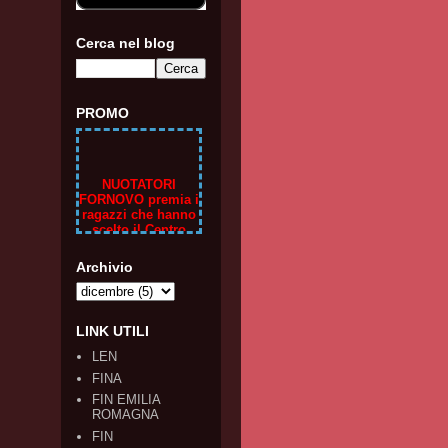
Cerca nel blog
PROMO
NUOTATORI
FORNOVO premia i
ragazzi che hanno
scelto il Centro
Estivo 2023 con
noi e regala un
voucher da 20€ per
Archivio
l'iscrizione ad un
corso di nuoto
nella stagione
2023/24
Vieni a
LINK UTILI
trovarci in piscina
da LUNEDI' A
LEN
VENERDI' oppure
FINA
chiama il
FIN EMILIA
0525/2683 o scrivi
ROMAGNA
a
segreteria@nuotat
FIN
orifornovo.com