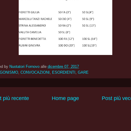
ed by
Nuotatori Fornovo
alle
dicembre 07, 2017
GONISMO
,
CONVOCAZIONI
,
ESORDIENTI
,
GARE
t più recente
Home page
Post più vec