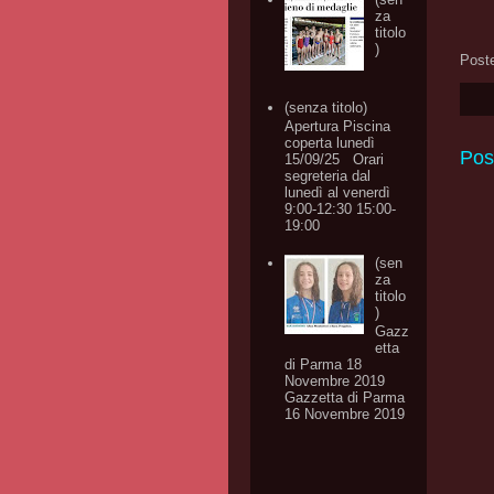
za
titolo
)
Post
(senza titolo)
Apertura Piscina
coperta lunedì
Pos
15/09/25 Orari
segreteria dal
lunedì al venerdì
9:00-12:30 15:00-
19:00
(sen
za
titolo
)
Gazz
etta
di Parma 18
Novembre 2019
Gazzetta di Parma
16 Novembre 2019