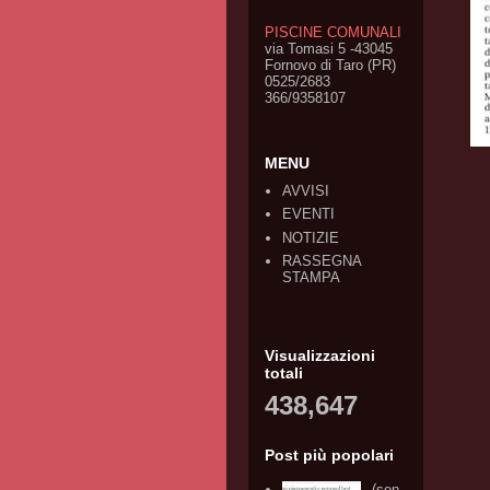
PISCINE COMUNALI
via Tomasi 5 -43045
Fornovo di Taro (PR)
0525/2683
366/9358107
MENU
AVVISI
EVENTI
NOTIZIE
RASSEGNA
STAMPA
Visualizzazioni
totali
438,647
Post più popolari
(sen