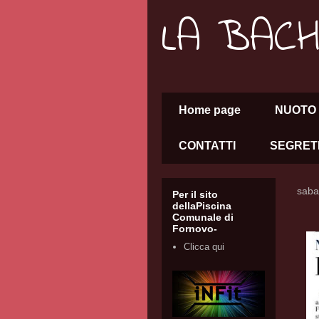
LA BAC
Home page
NUOTO 
CONTATTI
SEGRET
saba
Per il sito
dellaPiscina
Comunale di
Fornovo-
Clicca qui