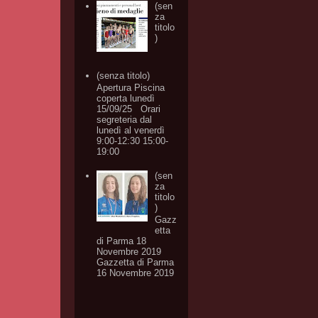
(sen
za
titolo
)
(senza titolo)
Apertura Piscina
coperta lunedì
15/09/25 Orari
segreteria dal
lunedì al venerdì
9:00-12:30 15:00-
19:00
(sen
za
titolo
)
Gazz
etta
di Parma 18
Novembre 2019
Gazzetta di Parma
16 Novembre 2019