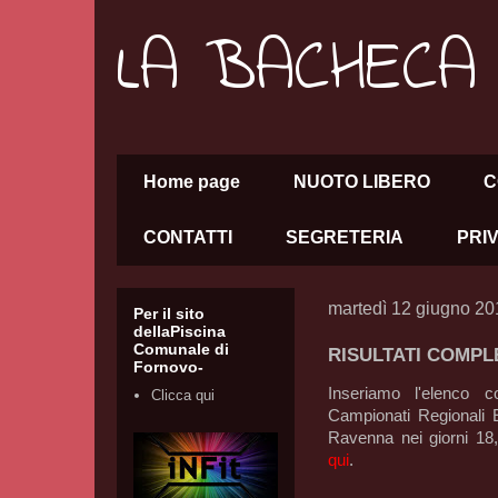
LA BACHECA
Home page
NUOTO LIBERO
C
CONTATTI
SEGRETERIA
PRI
martedì 12 giugno 20
Per il sito
dellaPiscina
Comunale di
RISULTATI COMPL
Fornovo-
Inseriamo l'elenco c
Clicca qui
Campionati Regionali E
Ravenna nei giorni 18
qui
.