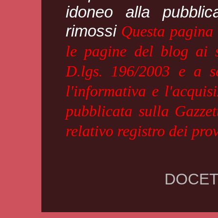
idoneo alla pubblic
rimossi
Questa pagina è
le pagine del blog ai 
D.lgs. 196/2003 e a se
l'informativa e l'acquis
pubblicata sulla Gazzet
relativo registro dei pr
DOCET.